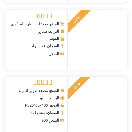
ش
ا
م
ل
ر
ك
ي
ت
ب
المنتج:
مضخات الطرد المركزي
تم التقييم
البراند:
هيدرو
5.00
من 5
الحجم:
–
الضمان:
1- سنوات
السعر:
ش
ا
م
ل
ر
ك
ي
ت
ب
المنتج:
مضخة تدوير المياه
تم التقييم
البراند:
رينبو
5.00
من 5
الحجم:
RS25/6G-180
الضمان:
سنة واحدة
السعر:
600