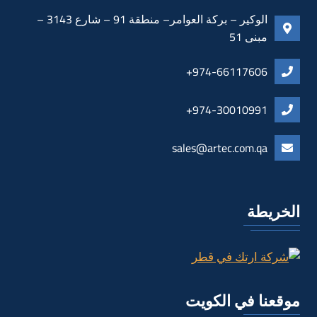
الوكير – بركة العوامر– منطقة 91 – شارع 3143 –
مبنى 51
974-66117606+
974-30010991+
sales@artec.com.qa
الخريطة
موقعنا في الكويت