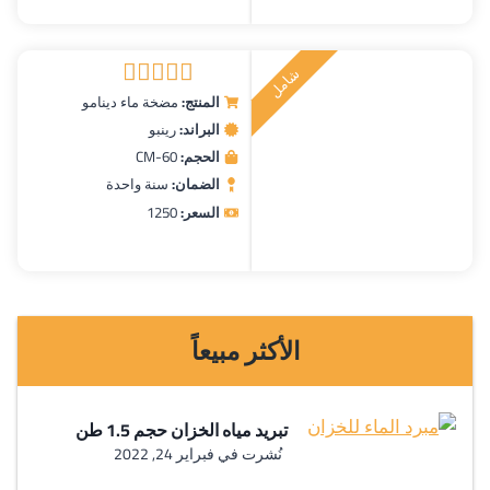
ش
ا
م
ل
ر
ك
ي
ت
ب
المنتج:
مضخة ماء دينامو
تم التقييم
البراند:
رينبو
5.00
من 5
الحجم:
CM-60
الضمان:
سنة واحدة
السعر:
1250
الأكثر مبيعاً
تبريد مياه الخزان حجم 1.5 طن
نُشرت في
فبراير 24, 2022