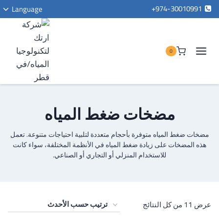
لتجاوز
ت
974-30010991+
Language
لى
ا
لمحتوى
ا
0
مضخات ضغط المياه
مضخات ضغط المياه متوفرة بأحجام متعددة لتلبية احتياجات متنوعة. تعمل
هذه المضخات على زيادة ضغط المياه في الأنظمة المختلفة، سواء كانت
للاستخدام المنزلي أو التجاري أو الصناعي.
تم
عرض ⁦11⁩ من كل النتائج
الفرز