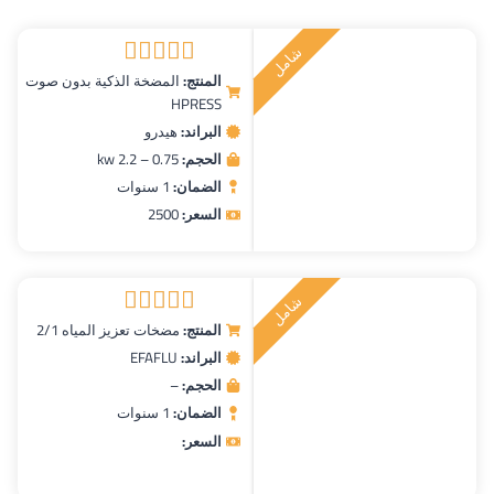
حسب
ش
ا
م
ل
ر
ك
ي
الأحدث
ت
ب
المنتج:
المضخة الذكية بدون صوت
تم التقييم
HPRESS
5.00
من 5
البراند:
هيدرو
الحجم:
0.75 – 2.2 kw
الضمان:
1 سنوات
السعر:
2500
ش
ا
م
ل
ر
ك
ي
ت
ب
المنتج:
مضخات تعزيز المياه 2/1
تم التقييم
البراند:
EFAFLU
5.00
من 5
الحجم:
–
الضمان:
1 سنوات
السعر: