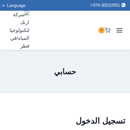
ت
لتجاوز
974-30010991+
Language
ا
لى
ا
لمحتوى
0
حسابي
تسجيل الدخول