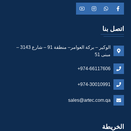
اتصل بنا
الوكير – بركة العوامر– منطقة 91 – شارع 3143 –
مبنى 51
974-66117606+
974-30010991+
sales@artec.com.qa
الخريطة