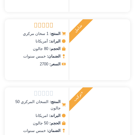
ش
ا
م
ل
ر
ك
ي
ت
ب
المنتج:
1 سخان مركزي
تم التقييم
5.00
من 5
البراند:
أمريكانا
الحجم:
80 جالون
الضمان:
خمس سنوات
السعر:
2700
+تركيب
المنتج:
السخان المركزي 50
تم
جالون
التقييم
0
البراند:
امريكانا
من
الحجم:
50 جالون
5
الضمان:
خمس سنوات