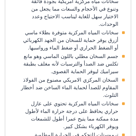
سخانات مياه مركزية امريكية بجودة فائقة
وتنوع في الأحجام والسعات مما يجعل من
الاختيار سهل للغاية ليناسب الاحتياج وعدد
الوحدات.
سخانات المياه المركزية متوفرة بطلاء ماسي
أزرق يوفر حماية للسخان من الجهد الكهربائي
أو الضغط الحراري أو ضغط الماء ورواسبها.
جسم السخان مطلي باللون الماسي وهو مانع
تكلس ضد الصدأ والترسبات لأنه مغلف بطبقة
سيراميك ليوفر الحماية القصوى.
السخان المركزي الامريكي مصنوع من الفولاذ
المقاوم للصدأ لحماية الماء الساخن ضد أخطار
التلوث.
سخانات المياه المركزية تحتوي على عازل
حراري يحافظ على درجة حرارة الماء لأطول
مدة ممكنة مما يتيح عمرا أطول للشمعات
ويوفر الكهرباء بشكل كبير.
ترموستات للتحكم في الحرارة المطلوبة