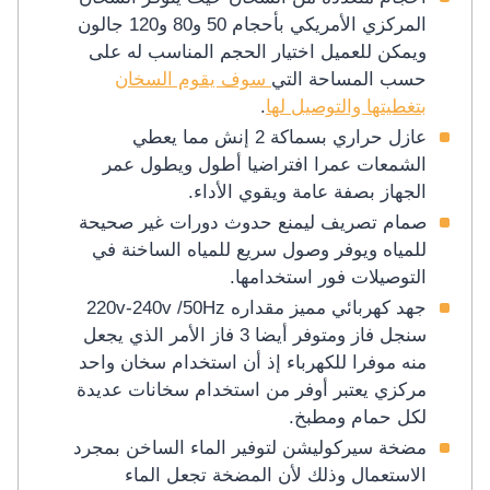
المركزي الأمريكي بأحجام 50 و80 و120 جالون
ويمكن للعميل اختيار الحجم المناسب له على
حسب المساحة التي
سوف يقوم السخان
بتغطيتها والتوصيل لها
.
عازل حراري بسماكة 2 إنش مما يعطي
الشمعات عمرا افتراضيا أطول ويطول عمر
الجهاز بصفة عامة ويقوي الأداء.
صمام تصريف ليمنع حدوث دورات غير صحيحة
للمياه ويوفر وصول سريع للمياه الساخنة في
التوصيلات فور استخدامها.
جهد كهربائي مميز مقداره 220v-240v /50Hz
سنجل فاز ومتوفر أيضا 3 فاز الأمر الذي يجعل
منه موفرا للكهرباء إذ أن استخدام سخان واحد
مركزي يعتبر أوفر من استخدام سخانات عديدة
لكل حمام ومطبخ.
مضخة سيركوليشن لتوفير الماء الساخن بمجرد
الاستعمال وذلك لأن المضخة تجعل الماء