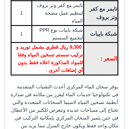
تايمر مع كفر وتر بروف
تايمر مع كفر
لتنظيم عمل مضخة
1
وتر بروف
المياه
شبكة بايبات نوع PPR
شبكة بايبات
1
لتجميع السستم
9,300 ريال قطري يشمل توريد و
تركيب سستم تسخين المياه وفقا
السعر :
للمواد المذكورة اعلاه فقط بدون
أي إضافات أخرى .
يوفر سخان الماء المركزي أحدث التقنيات المتقدمة
في تكنولوجيا خدمات الماء ليعزز من مكانته في صدارة
أنظمة تسخين المياه لاسيما السخانات المتعددة والتي
تحتاج إلى مساحات عديدة وتتعرض للكثير من الأعطال
في حين يتميز السخان المركزي بإمكانية التركيب في
مكان واحد فقط ويكون خارج المنزل مما يزيد من