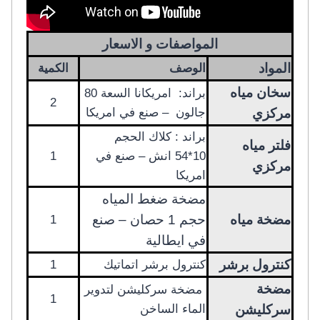
المواصفات و الاسعار
المواد
الوصف
الكمية
سخان مياه
براند: امريكانا السعة 80
2
مركزي
جالون – صنع في امريكا
براند : كلاك الحجم
فلتر مياه
10*54 انش – صنع في
1
مركزي
امريكا
مضخة ضغط المياه
مضخة مياه
حجم 1 حصان – صنع
1
في ايطالية
كنترول برشر
كنترول برشر اتماتيك
1
مضخة
مضخة سركليشن لتدوير
1
سركليشن
الماء الساخن