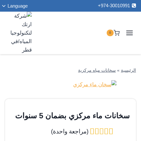
ت
لتجاوز
974-30010991+
Language
ا
لى
ا
لمحتوى
0
الرئيسية
»
سخانات مياه مركزية
سخانات ماء مركزي بضمان 5 سنوات
(مراجعة واحدة)