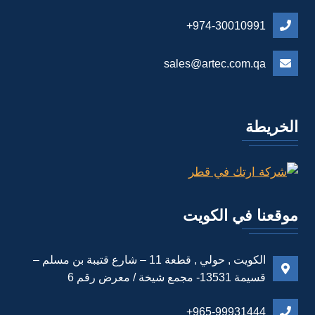
974-30010991+
sales@artec.com.qa
الخريطة
موقعنا في الكويت
الكويت , حولي , قطعة 11 – شارع قتيبة بن مسلم –
قسيمة 13531- مجمع شيخة / معرض رقم 6
965-99931444+