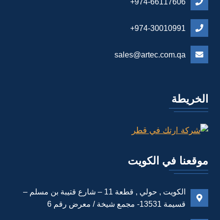
974-66117606+
974-30010991+
sales@artec.com.qa
الخريطة
موقعنا في الكويت
الكويت , حولي , قطعة 11 – شارع قتيبة بن مسلم –
قسيمة 13531- مجمع شيخة / معرض رقم 6