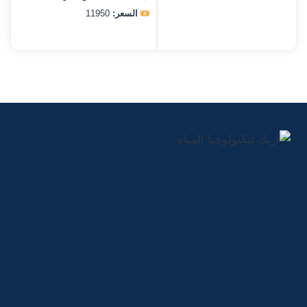
السعر:
11950