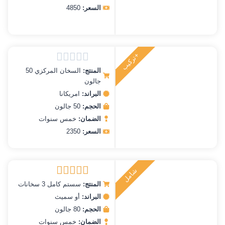
5
السعر:
4850
+تركيب
المنتج:
السخان المركزي 50
تم
جالون
التقييم
0
البراند:
امريكانا
من
الحجم:
50 جالون
5
الضمان:
خمس سنوات
السعر:
2350
ش
ا
م
ل
ر
ك
ي
ت
ب
المنتج:
سستم كامل 3 سخانات
تم التقييم
5.00
من 5
البراند:
أو سميث
الحجم:
80 جالون
الضمان:
خمس سنوات