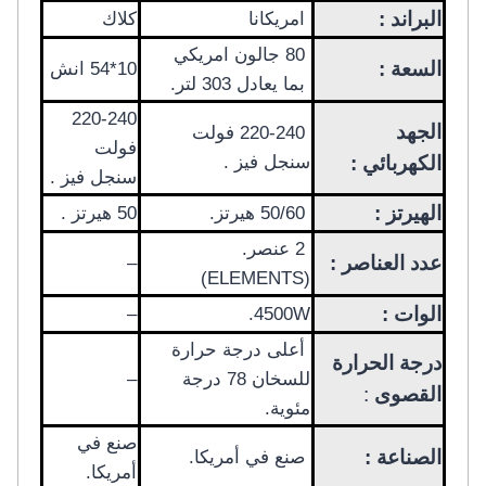
البراند :
امريكانا
كلاك
80 جالون امريكي
السعة :
10*54 انش
بما يعادل 303 لتر.
220-240
الجهد
220-240 فولت
فولت
الكهربائي :
سنجل فيز .
سنجل فيز .
الهيرتز :
50/60 هيرتز.
50 هيرتز .
2 عنصر.
عدد العناصر :
–
(ELEMENTS)
الوات :
–
4500W.
أعلى درجة حرارة
درجة الحرارة
للسخان 78 درجة
–
القصوى
:
مئوية.
صنع في
الصناعة :
صنع في أمريكا.
أمريكا.