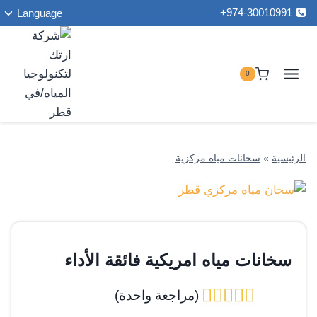
ت
لتجاوز
974-30010991+
Language
ا
لى
ا
لمحتوى
0
الرئيسية
»
سخانات مياه مركزية
سخانات مياه امريكية فائقة الأداء
(مراجعة واحدة)