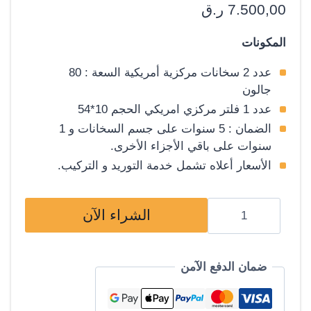
تم التقييم بـ
7.500,00
ر.ق
5.00
من 5
بناءً على
المكونات
تقييم عميل
واحد
عدد 2 سخانات مركزية أمريكية السعة : 80
جالون
عدد 1 فلتر مركزي امريكي الحجم 10*54
الضمان : 5 سنوات على جسم السخانات و 1
سنوات على باقي الأجزاء الأخرى.
الأسعار أعلاه تشمل خدمة التوريد و التركيب.
كمية
الشراء الآن
سخانات
مياه
امريكية
ضمان الدفع الآمن
فائقة
الأداء