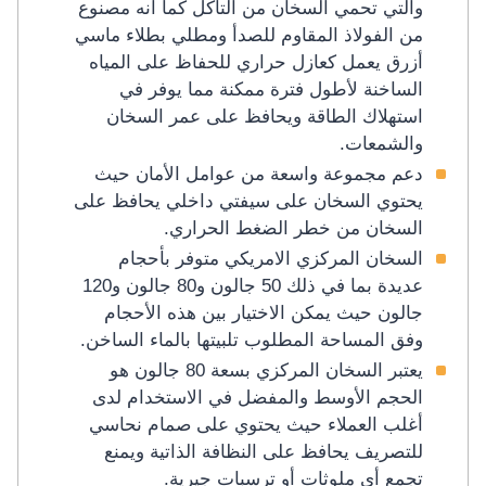
والتي تحمي السخان من التآكل كما أنه مصنوع
من الفولاذ المقاوم للصدأ ومطلي بطلاء ماسي
أزرق يعمل كعازل حراري للحفاظ على المياه
الساخنة لأطول فترة ممكنة مما يوفر في
استهلاك الطاقة ويحافظ على عمر السخان
والشمعات.
دعم مجموعة واسعة من عوامل الأمان حيث
يحتوي السخان على سيفتي داخلي يحافظ على
السخان من خطر الضغط الحراري.
السخان المركزي الامريكي متوفر بأحجام
عديدة بما في ذلك 50 جالون و80 جالون و120
جالون حيث يمكن الاختيار بين هذه الأحجام
وفق المساحة المطلوب تلبيتها بالماء الساخن.
يعتبر السخان المركزي بسعة 80 جالون هو
الحجم الأوسط والمفضل في الاستخدام لدى
أغلب العملاء حيث يحتوي على صمام نحاسي
للتصريف يحافظ على النظافة الذاتية ويمنع
تجمع أي ملوثات أو ترسبات جيرية.