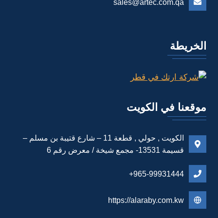
sales@artec.com.qa
الخريطة
موقعنا في الكويت
الكويت , حولي , قطعة 11 – شارع قتيبة بن مسلم –
قسيمة 13531- مجمع شيخة / معرض رقم 6
965-99931444+
https://alaraby.com.kw