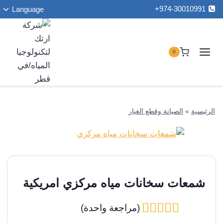
ت
لتجاوز
974-30010991+
Language
ا
لى
ا
لمحتوى
0
الرئيسية
»
الصيانة وقطع الغيار
شمعات سخانات مياه مركزي امريكية
(مراجعة واحدة)