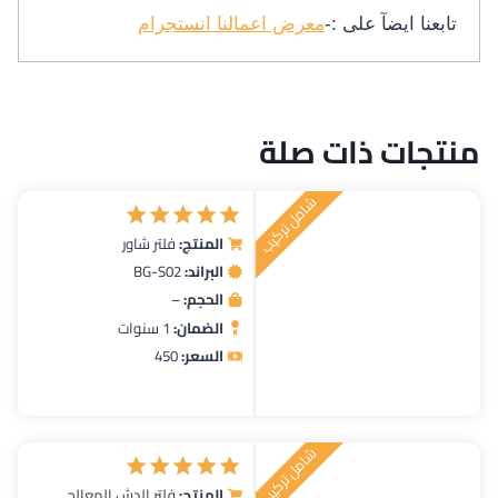
تابعنا ايضآ على :-
معرض اعمالنا انستجرام
منتجات ذات صلة
شامل تركيب
المنتج:
فلتر شاور
تم التقييم
البراند:
BG-S02
5.00
من 5
الحجم:
–
الضمان:
1 سنوات
السعر:
450
شامل تركيب
المنتج:
فلتر الدش المعالج