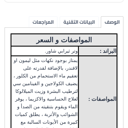
الوصف
البيانات التقنية
المراجعات
المواصفات و السعر
البراند :
وتر ثيرابي شاور.
يمتاز بوجود نكهات مثل ليمون او
لافندر، بالإضافة لقدرته على
تعقيم ماء الاستحمام من الكلور ،
يضيف الكولاجين و الفينامين سي
لترطيب البشرة وزيت الميلالوكا
المواصفات :
لعلاج الحساسية والاكزيما ، يوفر
الماء ويقوم بتنقيته من الصدأ و
الشوائب والأتربة ، يطلق كميات
كبيرة من الأيونات السالبة مع