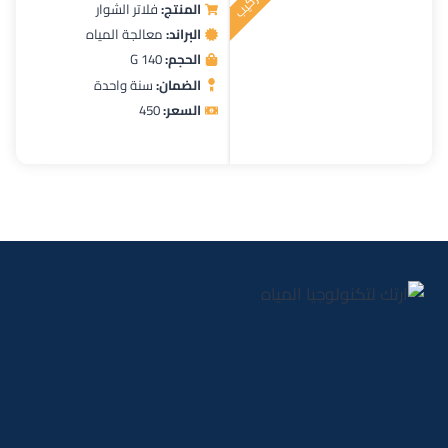
المنتج:
فلاتر الشوار
تم
البراند:
معالجة المياه
التقييم
4.00
من
الحجم:
140 G
5
الضمان:
سنة واحدة
السعر:
450