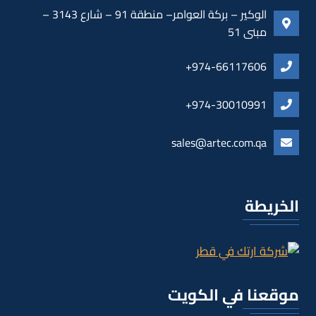
الوكير – بركة العوامر– منطقة 91 – شارع 3143 –
مبنى 51
974-66117606+
974-30010991+
sales@artec.com.qa
الخريطة
موقعنا في الكويت