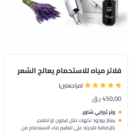
فلاتر مياه للاستحمام يعالج الشعر
(مراجعتين)
450,00
ر.ق
تم التقييم
بـ
5.00
من
وتر ثيرابي شاور.
5 بناءً على
تقييم عميل
يمتاز بوجود نكهات مثل ليمون او لافندر،
واحد
بالإضافة لقدرته على تعقيم ماء الاستحمام من