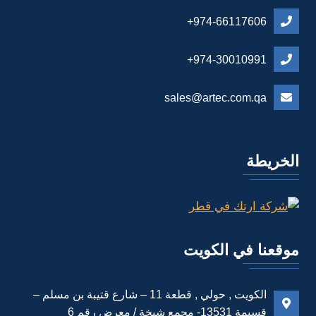
974-66117606+
974-30010991+
sales@artec.com.qa
الخريطة
موقعنا في الكويت
الكويت , حولي , قطعة 11 – شارع قتيبة بن مسلم –
قسيمة 13531- مجمع شيخة / معرض رقم 6