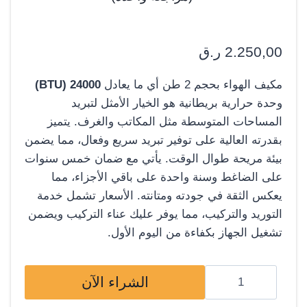
تم التقييم بـ
5.00
من 5
بناءً على
2.250,00
ر.ق
تقييم عميل
واحد
مكيف الهواء بحجم 2 طن أي ما يعادل
24000 (BTU)
وحدة حرارية بريطانية هو الخيار الأمثل لتبريد
المساحات المتوسطة مثل المكاتب والغرف. يتميز
بقدرته العالية على توفير تبريد سريع وفعال، مما يضمن
بيئة مريحة طوال الوقت. يأتي مع ضمان خمس سنوات
على الضاغط وسنة واحدة على باقي الأجزاء، مما
يعكس الثقة في جودته ومتانته. الأسعار تشمل خدمة
التوريد والتركيب، مما يوفر عليك عناء التركيب ويضمن
تشغيل الجهاز بكفاءة من اليوم الأول.
كمية
الشراء الآن
مكيفات